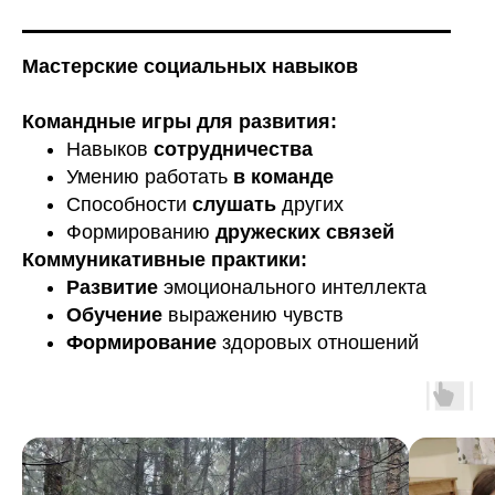
ОТВЕТЫ НА
ЧАСТЫЕ
Мастерские социальных навыков
ВОПРОСЫ
РОДИТЕЛЕЙ
Командные игры для развития:
Навыков
сотрудничества
Умению работать
в
команде
Способности
слушать
других
Формированию
дружеских связей
Коммуникативные практики:
Развитие
эмоционального интеллекта
Обучение
выражению чувств
Формирование
здоровых отношений