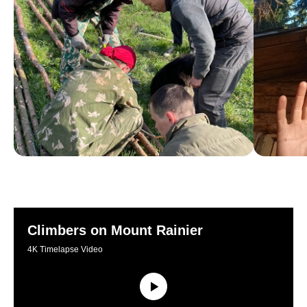
141207, Россия,
Московская обл,
г. Пушкино,
Смотреть на карте
ул. Чехова, д. 12
Также мы в соц сетях:
8 (495) 241-00-68
info@proholidays.ru
Climbers on Mount Rainier
4K Timelapse Video