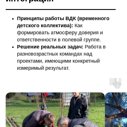
Принципы работы ВДК (временного
детского коллектива):
Как
формировать атмосферу доверия и
ответственности в полевой группе.
Решение реальных задач:
Работа в
разновозрастных командах над
проектами, имеющими конкретный
©ПРОканикулы
измеримый результат.
Политика конфиденциальности
Программы
Согласие на обработку ПД
Организация
мероприятий
Оферта
О нас
Согласие на рассылку
Контакты
Реквизиты
Оформить возврат