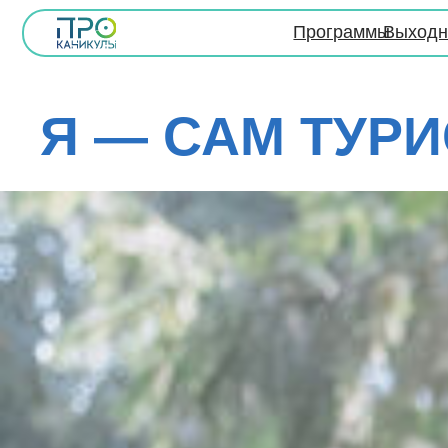
Программы
Выходные
О на
Я — САМ ТУРИС