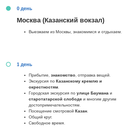
0 день
Москва (Казанский вокзал)
Выезжаем из Москвы, знакомимся и отдыхаем.
ЧТО ПОЛУЧИТ
УЧАСТНИК
В ЛЮБОМ
ВОЗРАСТЕ?
1 день
Прибытие,
знакомство
, отправка вещей.
Экскурсия по
Казанскому кремлю и
окрестностям
.
Городская экскурсия по
улице Баумана
и
старотатарской слободе
и многим другим
достопримечательностям.
Посещение смотровой
Казан
.
Общий круг.
Свободное время.