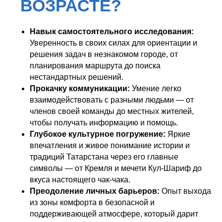
мероприятий
Оферта
О нас
Согласие на рассылку
Контакты
Навык самостоятельного исследования:
Реквизиты
Оформить возврат
Уверенность в своих силах для ориентации и
решения задач в незнакомом городе, от
141207, Россия,
планирования маршрута до поиска
Московская обл,
нестандартных решений.
г. Пушкино,
Смотреть на карте
ул. Чехова, д. 12
Прокачку коммуникации:
Умение легко
взаимодействовать с разными людьми — от
Также мы в соц сетях:
8 (495) 241-00-68
членов своей команды до местных жителей,
info@proholidays.ru
чтобы получать информацию и помощь.
Глубокое культурное погружение:
Яркие
впечатления и живое понимание истории и
традиций Татарстана через его главные
символы — от Кремля и мечети Кул-Шариф до
вкуса настоящего чак-чака.
Преодоление личных барьеров:
Опыт выхода
из зоны комфорта в безопасной и
поддерживающей атмосфере, который дарит