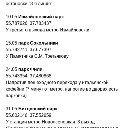
остановки "3-я линяя"
10.05
Измайловский парк
55.787626, 37.783437
У третьего выхода метро Измайловская
15.05
парк Сокольники
55.792741, 37.677397
У Памятника С.М. Третьякову
24.05
парк Фили
55.743354, 37.480868
Напротив пешеходного перехода у итальянской
кофейни (7 минут от метро, напротив во дворах есть
парковки)
31.05
Битцевский парк
55.602146, 37.552659
У станции метро Новоясеневкая, 3 выход