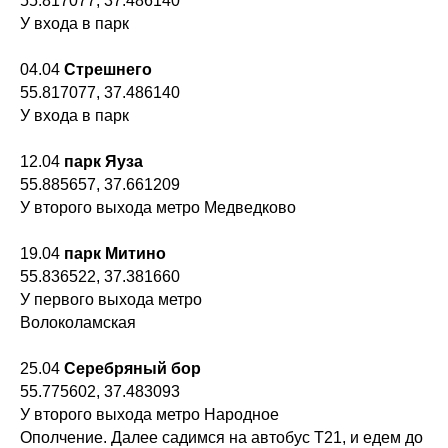
55.817077, 37.486140
У входа в парк
141207, Россия,
Московская обл,
г. Пушкино,
04.04
Стрешнего
Смотреть на карте
ул. Чехова, д. 12
55.817077, 37.486140
У входа в парк
Также мы в соц сетях:
8 (495) 241-00-68
info@proholidays.ru
12.04
парк Яуза
55.885657, 37.661209
У второго выхода метро Медведково
19.04
парк Митино
55.836522, 37.381660
У первого выхода метро
Волоколамская
25.04
Серебряный бор
55.775602, 37.483093
У второго выхода метро Народное
Ополчение. Далее садимся на автобус Т21, и едем до