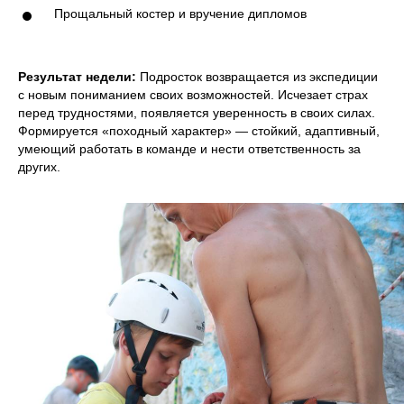
Прощальный костер и вручение дипломов
Политика конфиденциальности
Программы
Согласие на обработку ПД
Организация
мероприятий
Оферта
Результат недели:
Подросток возвращается из экспедиции
О нас
с новым пониманием своих возможностей. Исчезает страх
Согласие на рассылку
Контакты
перед трудностями, появляется уверенность в своих силах.
Реквизиты
Формируется «походный характер» — стойкий, адаптивный,
Оформить возврат
умеющий работать в команде и нести ответственность за
других.
141207, Россия,
Московская обл,
г. Пушкино,
Смотреть на карте
ул. Чехова, д. 12
Также мы в соц сетях:
8 (495) 241-00-68
info@proholidays.ru