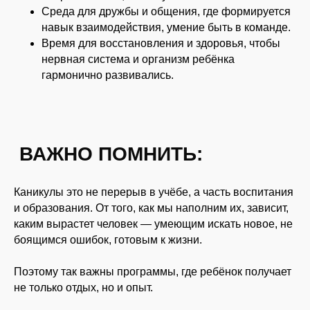
Среда для
дружбы и общения
, где формируется
навык взаимодействия, умение быть в команде.
Политика конфиденциальности
Программы
Время для
восстановления и здоровья
, чтобы
Согласие на обработку ПД
Организация
нервная система и организм ребёнка
мероприятий
Оферта
гармонично развивались.
О нас
Согласие на рассылку
Контакты
Реквизиты
Оформить возврат
141207, Россия,
Московская обл,
г. Пушкино,
Смотреть на карте
ул. Чехова, д. 12
Каникулы это не перерыв в учёбе, а
часть воспитания
Также мы в соц сетях:
8 (495) 241-00-68
и образования
. От того, как мы наполним их, зависит,
каким вырастет человек — умеющим искать новое, не
info@proholidays.ru
боящимся ошибок, готовым к жизни.
Поэтому так важны программы, где ребёнок получает
не только отдых, но и опыт.