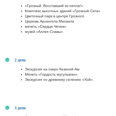
«Грозный. Восставший из пепла!»
Комплекс высотных зданий «Грозный-Сити»
Цветочный парк в центре Грозного
Церковь Архангела Михаила
мечеть «Сердце Чечни»
музей «Аллея Славы»
2 день
Экскурсия на озеро Кезеной-Ам.
ЧТО ПОЛУЧИТ
Мечеть «Гордость мусульман».
УЧАСТНИК
Экскурсия по древнему селению «Хой».
В ЛЮБОМ
ВОЗРАСТЕ?
3 день