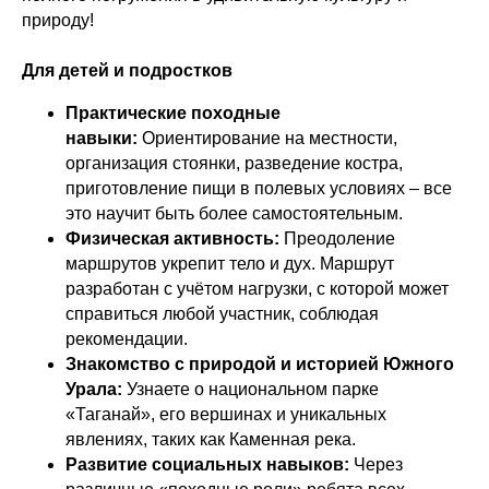
©ПРОканикулы
природу!
Для детей и подростков
Политика конфиденциальности
Программы
Согласие на обработку ПД
Организация
Практические походные
мероприятий
Оферта
навыки:
Ориентирование на местности,
О нас
организация стоянки, разведение костра,
Согласие на рассылку
Контакты
приготовление пищи в полевых условиях – все
Реквизиты
Оформить возврат
это научит быть более самостоятельным.
Физическая активность:
Преодоление
141207, Россия,
маршрутов укрепит тело и дух. Маршрут
Московская обл,
г. Пушкино,
разработан с учётом нагрузки, с которой может
Смотреть на карте
ул. Чехова, д. 12
справиться любой участник, соблюдая
рекомендации.
Также мы в соц сетях:
8 (495) 241-00-68
Знакомство с природой и историей Южного
info@proholidays.ru
Урала:
Узнаете о национальном парке
«Таганай», его вершинах и уникальных
явлениях, таких как Каменная река.
Развитие социальных навыков:
Через