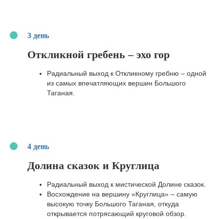
3 день
Откликной гребень – эхо гор
Радиальный выход к Откликному гребню – одной
ЧТО ПОЛУЧИТ
из самых впечатляющих вершин Большого
УЧАСТНИК
Таганая.
В ЛЮБОМ
ВОЗРАСТЕ?
4 день
Долина сказок и Круглица
Радиальный выход к мистической Долине сказок.
Восхождение на вершину «Круглица» – самую
высокую точку Большого Таганая, откуда
открывается потрясающий круговой обзор.