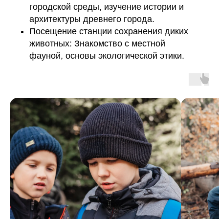
городской среды, изучение истории и
архитектуры древнего города.
©ПРОканикулы
Посещение станции сохранения диких
животных: Знакомство с местной
фауной, основы экологической этики.
Политика конфиденциальности
Программы
Согласие на обработку ПД
Организация
мероприятий
Оферта
О нас
Согласие на рассылку
Контакты
Реквизиты
Оформить возврат
141207, Россия,
Московская обл,
г. Пушкино,
Смотреть на карте
ул. Чехова, д. 12
Также мы в соц сетях:
8 (495) 241-00-68
info@proholidays.ru