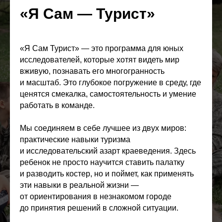
«Я Сам — Турист»
ЭТА ПРОГРАММА
ДЛЯ ВАШЕГО
«Я Сам Турист» — это программа для юных
РЕБЕНКА, ЕСЛИ ОН:
исследователей, которые хотят видеть мир
вживую, познавать его многогранность
и масштаб. Это глубокое погружение в среду, где
ценятся смекалка, самостоятельность и умение
работать в команде.
Мы соединяем в себе лучшее из двух миров:
практические навыки туризма
и исследовательский азарт краеведения. Здесь
ребенок не просто научится ставить палатку
и разводить костер, но и поймет, как применять
эти навыки в реальной жизни —
от ориентирования в незнакомом городе
до принятия решений в сложной ситуации.