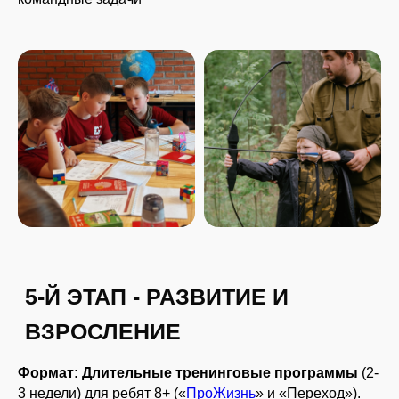
©ПРОканикулы
Политика конфиденциальности
Программы
Формат: Длительные тренинговые программы
(2-
Согласие на обработку ПД
Организация
мероприятий
3 недели) для ребят 8+ («
ПроЖизнь
» и «Переход»).