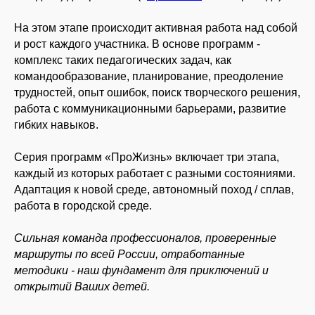
Оферта
О нас
Согласие на рассылку
На этом этапе происходит активная работа над собой
Контакты
Реквизиты
и рост каждого участника. В основе программ -
Оформить возврат
комплекс таких педагогических задач, как
командообразование, планирование, преодоление
141207, Россия,
Московская обл,
трудностей, опыт ошибок, поиск творческого решения,
г. Пушкино,
Смотреть на карте
работа с коммуникационными барьерами, развитие
ул. Чехова, д. 12
гибких навыков.
Также мы в соц сетях:
8 (495) 241-00-68
Серия программ «ПроЖизнь» включает три этапа,
info@proholidays.ru
каждый из которых работает с разными состояниями.
Адаптация к новой среде, автономный поход / сплав,
работа в городской среде.
Сильная команда профессионалов, проверенные
маршруты по всей России, отработанные
методики - наш фундамент для приключений и
открытий Ваших детей.